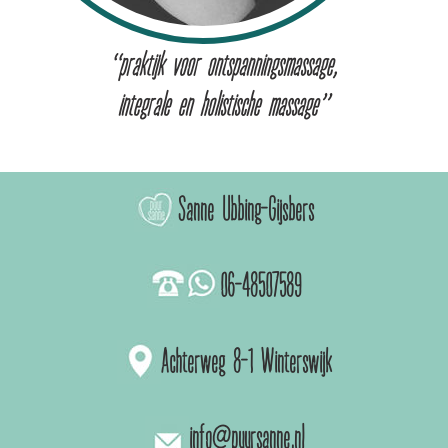
“praktijk voor ontspanningsmassage,
integrale en holistische massage”
Sanne Ubbing-Gijsbers
06-48507589
Achterweg 8-1 Winterswijk
info@puursanne.nl