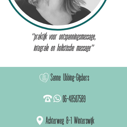
“praktijk voor ontspanningsmassage,
integrale en holistische massage”
Sanne Ubbing-Gijsbers
06-48507589
Achterweg 8-1 Winterswijk